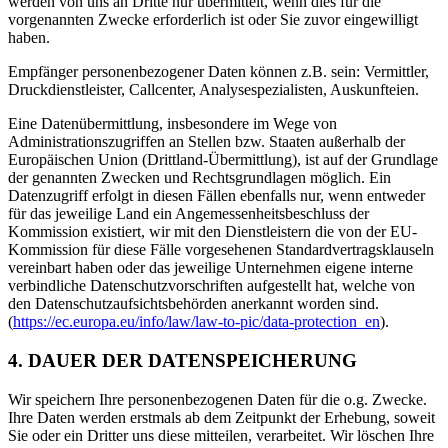
werden von uns an Dritte nur übermittelt, wenn dies für die
vorgenannten Zwecke erforderlich ist oder Sie zuvor eingewilligt
haben.
Empfänger personenbezogener Daten können z.B. sein: Vermittler,
Druckdienstleister, Callcenter, Analysespezialisten, Auskunfteien.
Eine Datenübermittlung, insbesondere im Wege von
Administrationszugriffen an Stellen bzw. Staaten außerhalb der
Europäischen Union (Drittland-Übermittlung), ist auf der Grundlage
der genannten Zwecken und Rechtsgrundlagen möglich. Ein
Datenzugriff erfolgt in diesen Fällen ebenfalls nur, wenn entweder
für das jeweilige Land ein Angemessenheitsbeschluss der
Kommission existiert, wir mit den Dienstleistern die von der EU-
Kommission für diese Fälle vorgesehenen Standardvertragsklauseln
vereinbart haben oder das jeweilige Unternehmen eigene interne
verbindliche Datenschutzvorschriften aufgestellt hat, welche von
den Datenschutzaufsichtsbehörden anerkannt worden sind.
(
https://ec.europa.eu/info/law/law-to-pic/data-protection_en
).
4. DAUER DER DATENSPEICHERUNG
Wir speichern Ihre personenbezogenen Daten für die o.g. Zwecke.
Ihre Daten werden erstmals ab dem Zeitpunkt der Erhebung, soweit
Sie oder ein Dritter uns diese mitteilen, verarbeitet. Wir löschen Ihre