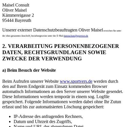
Maisel Consult
Oliver Maisel
Kämmereigasse 2
95444 Bayreuth
Unserer externer Datenschutzbeauftragten Oliver Maisel
erreichen Sie unter
der oben genannten Anschrift, beziehungsweise unter der E-Mail
datenschutz@sportvers.de
2. VERARBEITUNG PERSONENBEZOGENER
DATEN, RECHTSGRUNDLAGEN SOWIE
ZWECKE DER VERWENDUNG
a) Beim
Besuch
der Website
Beim Aufrufen unserer Website
www.sportvers.de
werden durch
den auf Ihrem Endgerät zum Einsatz kommenden Browser
automatisch Informationen an den Server unserer Website gesendet.
Diese Informationen werden temporär in einem sog. Logfile
gespeichert. Folgende Informationen werden dabei ohne Ihr Zutun
erfasst und bis zur automatisierten Löschung gespeichert:
IP-Adresse des anfragenden Rechners,
Datum und Uhrzeit des Zugriffs,
Name und URL der abgerufenen Datei,