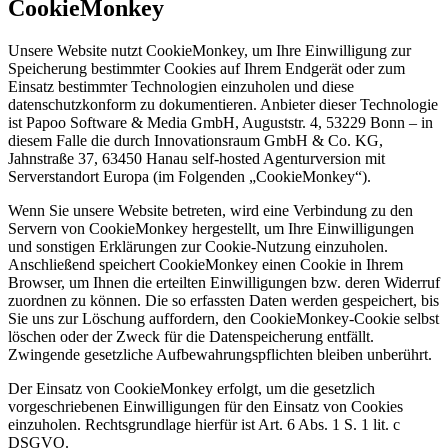
CookieMonkey
Unsere Website nutzt CookieMonkey, um Ihre Einwilligung zur
Speicherung bestimmter Cookies auf Ihrem Endgerät oder zum
Einsatz bestimmter Technologien einzuholen und diese
datenschutzkonform zu dokumentieren. Anbieter dieser Technologie
ist Papoo Software & Media GmbH, Auguststr. 4, 53229 Bonn – in
diesem Falle die durch Innovationsraum GmbH & Co. KG,
Jahnstraße 37, 63450 Hanau self-hosted Agenturversion mit
Serverstandort Europa (im Folgenden „CookieMonkey“).
Wenn Sie unsere Website betreten, wird eine Verbindung zu den
Servern von CookieMonkey hergestellt, um Ihre Einwilligungen
und sonstigen Erklärungen zur Cookie-Nutzung einzuholen.
Anschließend speichert CookieMonkey einen Cookie in Ihrem
Browser, um Ihnen die erteilten Einwilligungen bzw. deren Widerruf
zuordnen zu können. Die so erfassten Daten werden gespeichert, bis
Sie uns zur Löschung auffordern, den CookieMonkey-Cookie selbst
löschen oder der Zweck für die Datenspeicherung entfällt.
Zwingende gesetzliche Aufbewahrungspflichten bleiben unberührt.
Der Einsatz von CookieMonkey erfolgt, um die gesetzlich
vorgeschriebenen Einwilligungen für den Einsatz von Cookies
einzuholen. Rechtsgrundlage hierfür ist Art. 6 Abs. 1 S. 1 lit. c
DSGVO.